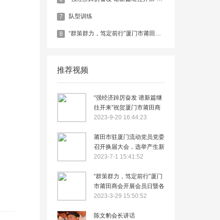
队型训练
7
“群策群力，笃定前行”厦门市莆田商会开展会员日暨各工作委员会联谊活动
8
推荐视频
“强经济踔厉奋发 谱新篇继
往开来”祝贺厦门市莆田商
会第四届第一次会员大会胜
2023-9-20 16:44:23
利召开
莆田市驻厦门流动党员党委
召开换届大会，选举产生新
一届党委会领导班子
2023-7-1 15:41:52
“群策群力，笃定前行”厦门
市莆田商会开展会员日暨各
工作委员会联谊活动
2023-3-29 15:50:52
陈文豹会长讲话