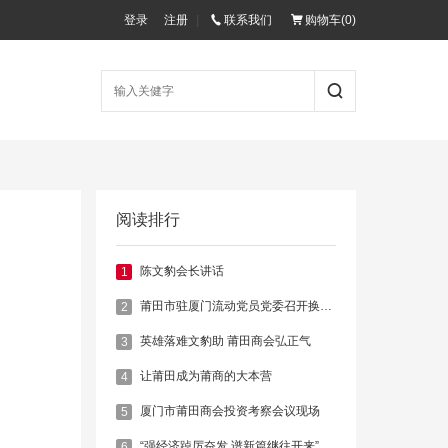
登录
注册
|
联系我们
购物车(
0
)
阅读排行
陈文豹会长讲话
1
莆田市驻厦门流动党员党委召开换届大会，选举产生新一届党委会领导班子
2
英雄落难文豹助 莆田商会弘正气
3
让莆田成为莆商的大本营
4
厦门市莆田商会投资考察会议现场
5
“强经济踔厉奋发 谱新篇继往开来”祝贺厦门市莆田商会第四届第一次会员大会胜利召开
6